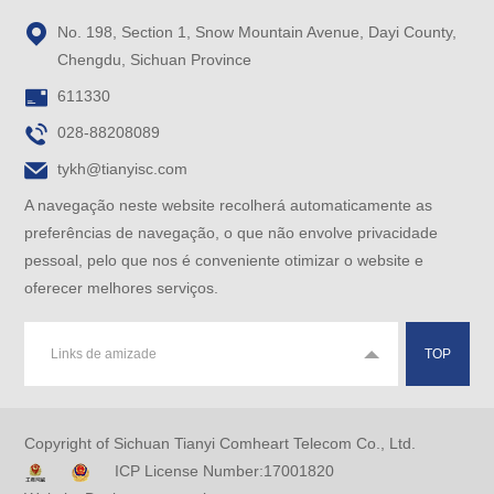

No. 198, Section 1, Snow Mountain Avenue, Dayi County,
Chengdu, Sichuan Province

611330

028-88208089

tykh@tianyisc.com
A navegação neste website recolherá automaticamente as
preferências de navegação, o que não envolve privacidade
pessoal, pelo que nos é conveniente otimizar o website e
oferecer melhores serviços.
Links de amizade
TOP
Copyright of Sichuan Tianyi Comheart Telecom Co., Ltd.
ICP License Number:17001820